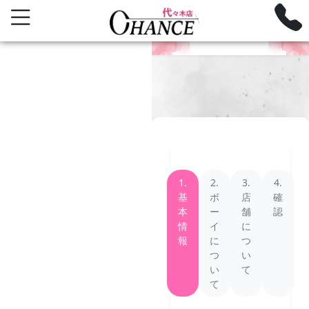
QUESTIONNAIRE
お客様アンケート
1.
2.
3.
4.
基
ボ
店
確
本
ー
舗
認
情
イ
に
報
に
つ
つ
い
い
て
て