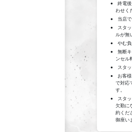
終電後
わせく
当店で
スタッ
ルが無
やむ負
無断キ
ンセル
スタッ
お客様
で対応
す。
スタッ
欠勤に
約くだ
御座い