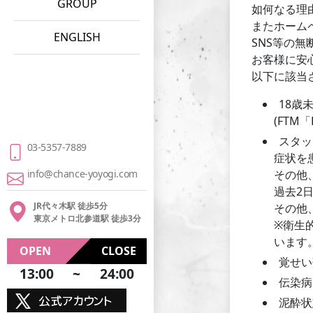
GROUP
如何なる理
またホーム
ENGLISH
SNS等の
お客様に安
以下に該当
18歳
(FTM
スタッ
03-5357-7889
症状を
info@chance-yoyogi.com
その他
過去2
JR代々木駅 徒歩5分
その他
東京メトロ北参道駅 徒歩3分
※衛生
います
OPEN
CLOSE
覚せい
13:00
~
24:00
伝染病
泥酔状