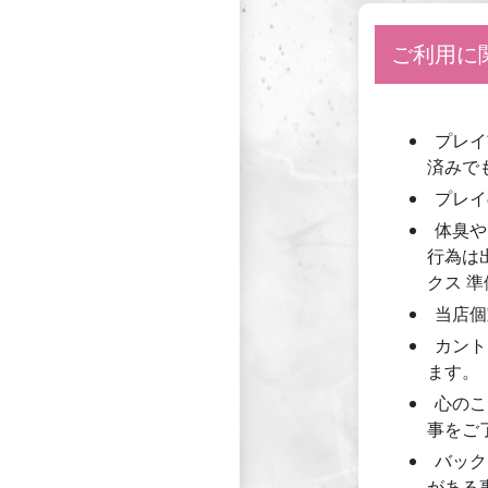
ご利用に
プレイ
済みで
プレイ
体臭や
行為は
クス 
当店個
カント
ます。
心のこ
事をご
バック
がある