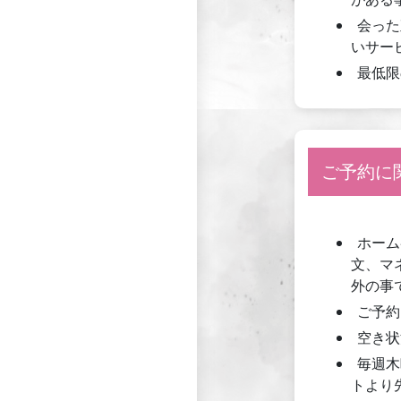
会った
いサー
最低限
ご予約に
ホーム
文、マ
外の事
ご予約
空き状
毎週木
トより