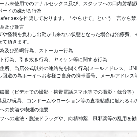
ーム未使用でのアナルセックス及び、スタッフへの口内射精(
ボーイの嫌がる行為
Safer sexを推奨しております。「やらせて」という一言から
為及び暴言
ザや怪我を負わし出勤が出来ない状態となった場合は治療費、
せて頂きます。
為及び恐喝行為、ストーカー行為
ト行為、引き抜き行為、ヤミケン等に関する行為
住所、当店公式以外の連絡先を聞く行為(メールアドレス、LIN
ル回避の為ボーイへお客様ご自身の携帯番号、メールアドレス
盗撮（ビデオでの撮影・携帯電話スマホ等での撮影・録音等）
具及び玩具、コンドームやローション等の直接粘膜に触れるも
への飲酒や喫煙の強要
フへの違法・脱法ドラッグや、向精神薬、風邪薬等の乱用を勧