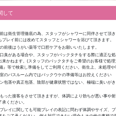
関して
前は衛生管理徹底の為、スタッフがシャワーに同伴させて頂き
もプレイ前には改めてスタッフとシャワーを浴びて頂きます。
の前後はうがい薬等で口腔ケアをお願いいたします。
口臭がある場合や、スタッフがバックタチをする際に適正な処
出来かねます。(スタッフのバックタチをご希望のお客様で処
準備』等で検索し準備をしてご利用ください。衛生上、未処理や
室のバスルーム内ではバックウケの準備等はお控えください
ン包茎や真正包茎、陰部が健康状態ではない、極端に臭いがき
もった接客をさせて頂きますが、体調により勃ちが悪い事や射
了承ください。
プレイに関しても可能プレイの表記に問わず体調やサイズ、プ
事をご了承ください。例え対応できない場合もその他の事柄で