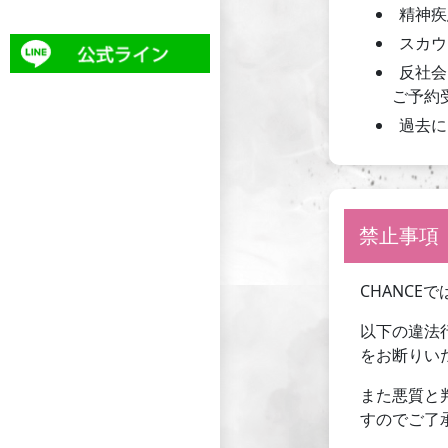
精神疾
スカウ
反社会
ご予約
過去に
禁止事項
CHANC
以下の違法
をお断りい
また悪質と
すのでご了