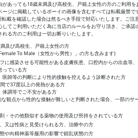
由があっても18歳未満及び高校生、戸籍上女性の方のご利用を
ページに掲載しているボーイの画像を含むすべては転載厳禁で
無断転載を確認した場合は然るべき手段で対応いたします。ご注
心してご利用いただく為に当店のルールをお守り頂き、ご承諾
される方のご利用は一切お断りいたします。
未満及び高校生、戸籍上女性の方
「Female To Male（女性から男性）」の方も含みます)
フに感染させる可能性がある皮膚疾患、口腔内からの出血等、
患っている方
、医師等の判断により性的接触を控えるよう診断された方
日間で37度以上の発熱がある方
、体調等でご不安がある方
的な観点から性的な接触が難しいと判断された場合、一部のサ
。
剤・その他類似する薬物の使用及び所持をされている方
、又は性病と見受けられる方、治療中の方
態や向精神薬等服用の影響で錯乱状態の方