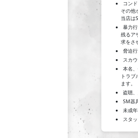
コンド
その他
当店は
暴力行
残るア
求をさ
脅迫行
スカウ
本名、
トラブ
ます。
盗聴、
SM器
未成年
スタッ