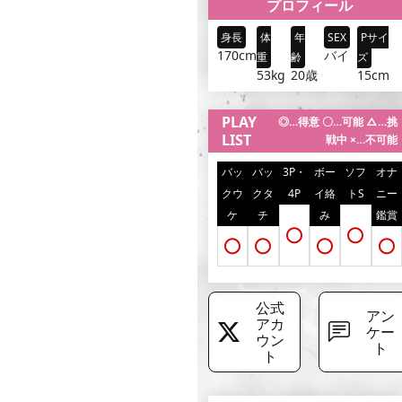
プロフィール
身長
体
年
SEX
Pサイ
170cm
バイ
重
齢
ズ
53kg
20歳
15cm
PLAY
◎…得意 〇…可能 △…挑
LIST
戦中 ×…不可能
バッ
バッ
3P・
ボー
ソフ
オナ
クウ
クタ
4P
イ絡
トS
ニー
ケ
チ
み
鑑賞
○
○
○
○
○
○
公式
アン
アカ
ケー
ウン
ト
ト