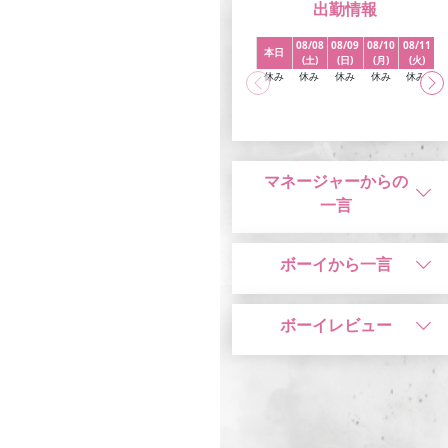
出勤情報
08/08
08/09
08/10
08/11
0
本日
(土)
(日)
(月)
(火)
休み
休み
休み
休み
休み
マネージャーからの
一言
ボーイから一言
ボーイレビュー