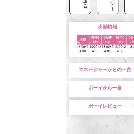
送
ン
る
ト
出勤情報
08/08
08/09
08/10
08/
本日
(土)
(日)
(月)
(火
13:00~2
13:00~2
13:00~2
13:00~2
休
4:00
4:00
4:00
4:00
マネージャーからの一言
ボーイから一言
ボーイレビュー