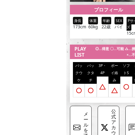
プロフィール
身長
体重
年齢
SEX
Pサ
173cm
60kg
22歳
バイ
ズ
15c
PLAY
◎…得意 〇…可能 △…
LIST
×…
バッ
バッ
3P・
ボー
ソフ
クウ
クタ
4P
イ絡
トS
ケ
チ
み
△
○
○
○
△
公
メ
式
ー
ア
ル
カ
を
ウ