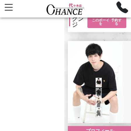
グン
このボーイ
予約す
ジ
を
る
プロフィール