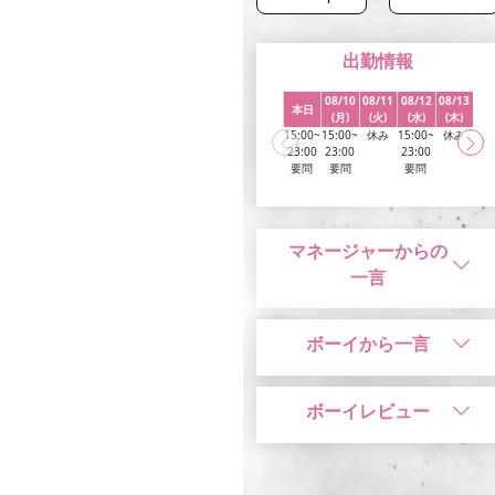
出勤情報
08/10
08/11
08/12
08/13
08
本日
(月)
(火)
(水)
(木)
(
15:00~
15:00~
休み
15:00~
休み
15:
23:00
23:00
23:00
23:
要問
要問
要問
要
マネージャーからの
一言
ボーイから一言
ボーイレビュー