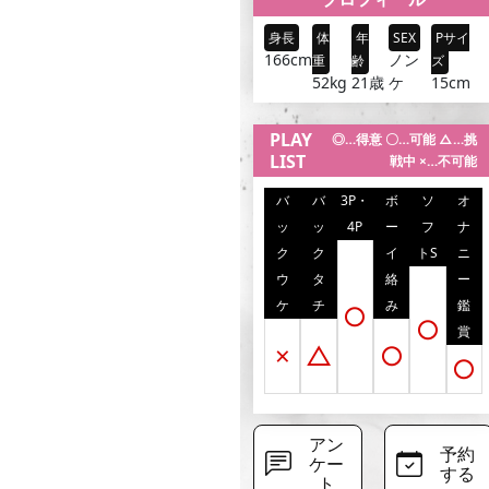
身長
体
年
SEX
Pサイ
166cm
ノン
重
齢
ズ
ケ
52kg
21歳
15cm
PLAY
◎…得意 〇…可能 △…挑
LIST
戦中 ×…不可能
バ
バ
3P・
ボ
ソ
オ
ッ
ッ
4P
ー
フ
ナ
ク
ク
イ
トS
ニ
ウ
タ
絡
ー
ケ
チ
み
鑑
○
○
賞
×
△
○
○
アン
予約
ケー
する
ト